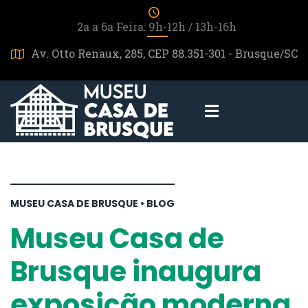
2a a 6a Feira: 9h-12h / 13h-16h
Av. Otto Renaux, 285, CEP 88.351-301 - Brusque/SC
MUSEU CASA DE BRUSQUE • BLOG
Museu Casa de
Brusque inaugura
exposição moderna